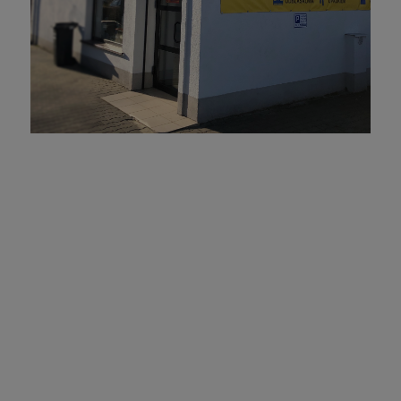
Szorty robocze SLATER
Szorty BOOM SOFTSHELL
woodland
LIGHT NIEBIESKIE
119,99 zł
154,99 zł
159,99 zł
169,99 zł
Cena regularna:
Cena regularna:
159,99 zł
169,99 zł
Najniższa cena:
Najniższa cena:
DO KOSZYKA
DO KOSZYKA