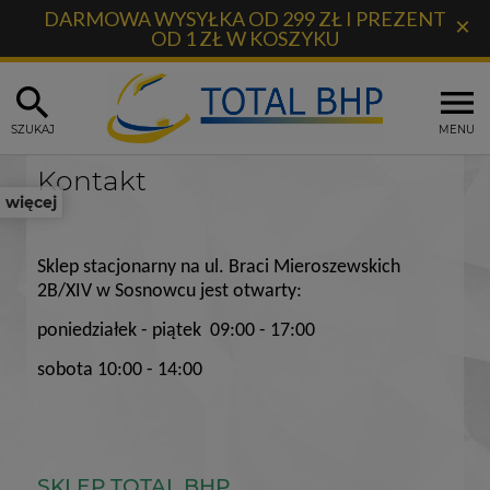
DARMOWA WYSYŁKA OD 299 ZŁ I PREZENT
×
OD 1 ZŁ W KOSZYKU
SZUKAJ
MENU
Kontakt
więcej
Sklep stacjonarny na ul. Braci Mieroszewskich
2B/XIV w Sosnowcu jest otwarty:
poniedziałek - piątek 09:00 - 17:00
sobota 10:00 - 14:00
SKLEP TOTAL BHP