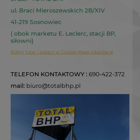
ul. Braci Mieroszewskich 2B/XIV
41-219 Sosnowiec
( obok marketu E. Leclerc, stacji BP,
siłowni)
Kliknij tutaj i zobacz w Google Maps lokalizację
TELEFON KONTAKTOWY :
690-422-372
mail:
biuro@totalbhp.pl