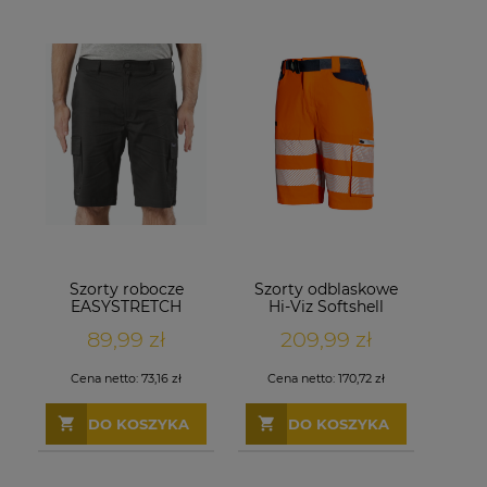
Szorty robocze
Szorty odblaskowe
EASYSTRETCH
Hi-Viz Softshell
Czarne
Pomarańczowe
89,99 zł
209,99 zł
Cena netto:
73,16 zł
Cena netto:
170,72 zł
DO KOSZYKA
DO KOSZYKA