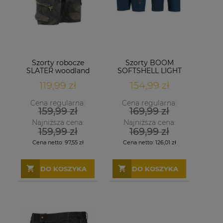
Szorty robocze
Szorty BOOM
SLATER woodland
SOFTSHELL LIGHT
NIEBIESKIE
119,99 zł
154,99 zł
Cena regularna:
Cena regularna:
159,99 zł
169,99 zł
Najniższa cena:
Najniższa cena:
159,99 zł
169,99 zł
Cena netto:
97,55 zł
Cena netto:
126,01 zł
DO KOSZYKA
DO KOSZYKA