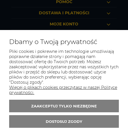
POMOC
DOSTAWA I PŁATNOŚCI
MOJE KONTO
O FIRMIE
Dbamy o Twoją prywatność
Pliki cookies i pokrewne im technologie umożliwiają
poprawne działanie strony i pomagają nam
dostosować ofertę do Twoich potrzeb. Możesz
TOTAL BHP
zaakceptować wykorzystanie przez nas wszystkich tych
plików i przejść do sklepu lub dostosować użycie
Odwiedź nasz sklep
plików do swoich preferencji, wybierając opcję
Sosnowiec, ul. Braci Mieroszewskich 2B/XIV
"Dostosuj zgody".
Więcej o plikach cookies przeczytasz w naszej Polityce
Tel.:
507549566
prywatności.
E-mail:
biuro@totalbhp.pl
ZAAKCEPTUJ TYLKO NIEZBĘDNE
Zapisz się do 
newslettera
DOSTOSUJ ZGODY