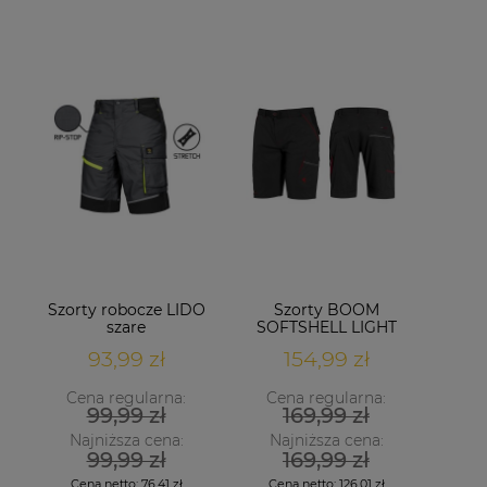
Szorty robocze LIDO
Szorty BOOM
szare
SOFTSHELL LIGHT
93,99 zł
154,99 zł
Cena regularna:
Cena regularna:
99,99 zł
169,99 zł
Najniższa cena:
Najniższa cena:
99,99 zł
169,99 zł
Cena netto:
76,41 zł
Cena netto:
126,01 zł