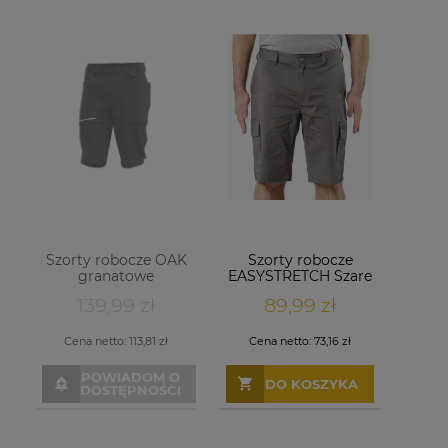
Szorty robocze OAK
Szorty robocze
granatowe
EASYSTRETCH Szare
139,99 zł
89,99 zł
Cena netto:
113,81 zł
Cena netto:
73,16 zł
POWIADOM O
DO KOSZYKA
DOSTĘPNOŚCI