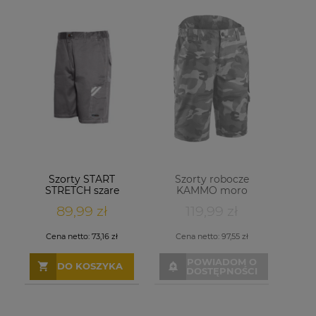
Szorty START
Szorty robocze
STRETCH szare
KAMMO moro
89,99 zł
119,99 zł
Cena netto:
73,16 zł
Cena netto:
97,55 zł
POWIADOM O
DO KOSZYKA
DOSTĘPNOŚCI