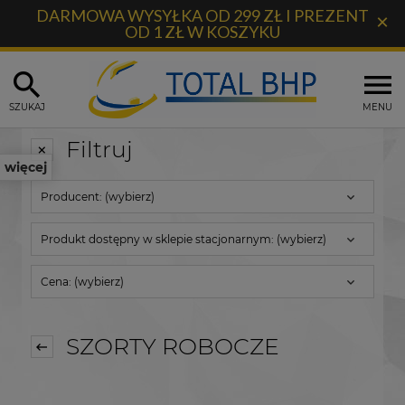
DARMOWA WYSYŁKA OD 299 ZŁ I PREZENT
×
OD 1 ZŁ W KOSZYKU
SZUKAJ
MENU
Filtruj
więcej
Producent: (wybierz)
Produkt dostępny w sklepie stacjonarnym: (wybierz)
Cena: (wybierz)
SZORTY ROBOCZE