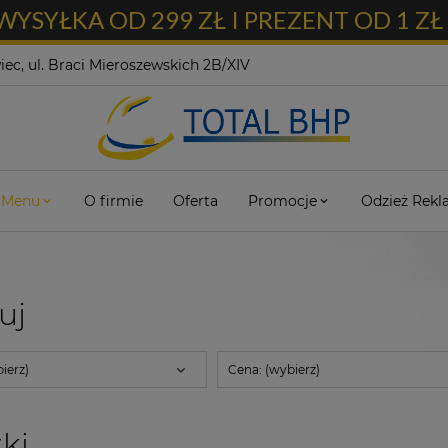
SYŁKA OD 299 ZŁ I PREZENT OD 1 Z
ec, ul. Braci Mieroszewskich 2B/XIV
Menu
O firmie
Oferta
Promocje
Odzież Rek
ruj
ierz)
Cena: (wybierz)
ki