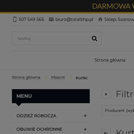
DARMOWA WY
507 549 566
biuro@totalbhp.pl
Sklep: Sosnowi
Strona główna
Strona główna
Mascot
Kurtki
Filt
MENU
Producent: (wyb
ODZIEŻ ROBOCZA
OBUWIE OCHRONNE
Kurt