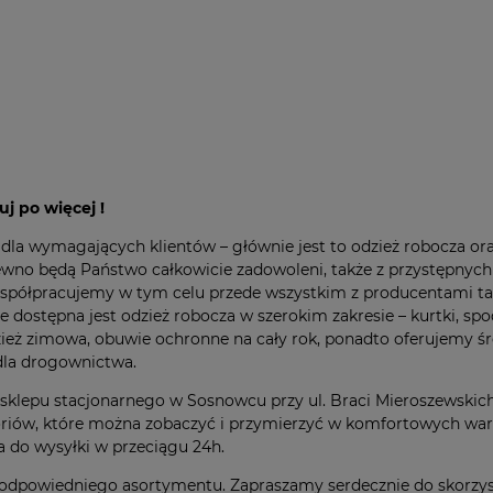
j po więcej !
la wymagających klientów – głównie jest to odzież robocza ora
 pewno będą Państwo całkowicie zadowoleni, także z przystępny
 współpracujemy w tym celu przede wszystkim z producentami 
tępna jest odzież robocza w szerokim zakresie – kurtki, spodni
ież zimowa, obuwie ochronne na cały rok, ponadto oferujemy ś
dla drogownictwa.
sklepu stacjonarnego w Sosnowcu przy ul. Braci Mieroszewskich
esoriów, które można zobaczyć i przymierzyć w komfortowych wa
 do wysyłki w przeciągu 24h.
dpowiedniego asortymentu. Zapraszamy serdecznie do skorzyst