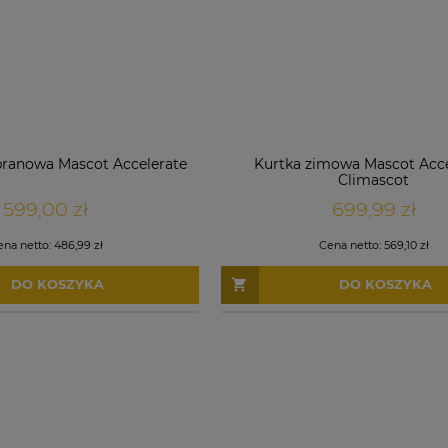
ranowa Mascot Accelerate
Kurtka zimowa Mascot Acce
Climascot
599,00 zł
699,99 zł
ena netto:
486,99 zł
Cena netto:
569,10 zł
DO KOSZYKA
DO KOSZYKA