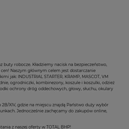
z buty robocze. Kładziemy nacisk na bezpieczeństwo,
ch cen! Naszym głównym celem jest dostarczanie
takimi jak: INDUSTRIAL STARTER, KRAMP, MASCOT, VM
e, ogrodniczki, kombinezony, koszule i koszulki, odzież
rodki ochrony dróg oddechowych, głowy, słuchu, okulary
 2B/XIV, gdzie na miejscu znajdą Państwo duży wybór
runkach. Jednocześnie zachęcamy do zakupów online,
ania z naszej oferty w TOTAL BHP!