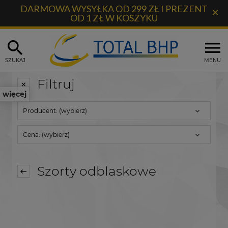
DARMOWA WYSYŁKA OD 299 ZŁ I PREZENT
×
OD 1 ZŁ W KOSZYKU
SZUKAJ
MENU
Filtruj
więcej
Producent: (wybierz)
Cena: (wybierz)
Szorty odblaskowe