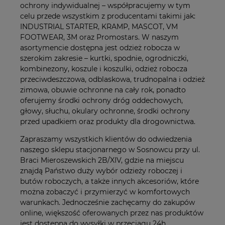
ochrony indywidualnej – współpracujemy w tym
celu przede wszystkim z producentami takimi jak:
INDUSTRIAL STARTER, KRAMP, MASCOT, VM
FOOTWEAR, 3M oraz Promostars. W naszym
asortymencie dostępna jest odzież robocza w
szerokim zakresie – kurtki, spodnie, ogrodniczki,
kombinezony, koszule i koszulki, odzież robocza
przeciwdeszczowa, odblaskowa, trudnopalna i odzież
zimowa, obuwie ochronne na cały rok, ponadto
oferujemy środki ochrony dróg oddechowych,
głowy, słuchu, okulary ochronne, środki ochrony
przed upadkiem oraz produkty dla drogownictwa.
Zapraszamy wszystkich klientów do odwiedzenia
naszego sklepu stacjonarnego w Sosnowcu przy ul.
Braci Mieroszewskich 2B/XIV, gdzie na miejscu
znajdą Państwo duży wybór odzieży roboczej i
butów roboczych, a także innych akcesoriów, które
można zobaczyć i przymierzyć w komfortowych
warunkach. Jednocześnie zachęcamy do zakupów
online, większość oferowanych przez nas produktów
jest dostępna do wysyłki w przeciągu 24h.