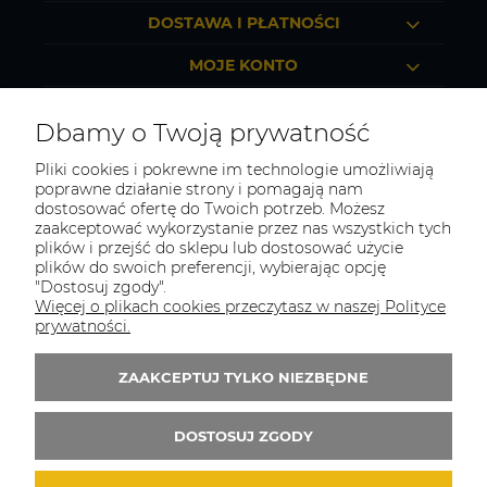
DOSTAWA I PŁATNOŚCI
MOJE KONTO
O FIRMIE
Dbamy o Twoją prywatność
Pliki cookies i pokrewne im technologie umożliwiają
poprawne działanie strony i pomagają nam
dostosować ofertę do Twoich potrzeb. Możesz
TOTAL BHP
zaakceptować wykorzystanie przez nas wszystkich tych
plików i przejść do sklepu lub dostosować użycie
Odwiedź nasz sklep
plików do swoich preferencji, wybierając opcję
Sosnowiec, ul. Braci Mieroszewskich 2B/XIV
"Dostosuj zgody".
Więcej o plikach cookies przeczytasz w naszej Polityce
Tel.:
507549566
prywatności.
E-mail:
biuro@totalbhp.pl
ZAAKCEPTUJ TYLKO NIEZBĘDNE
Zapisz się do 
newslettera
DOSTOSUJ ZGODY