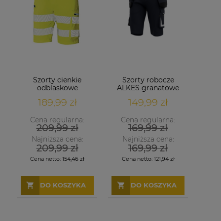
Szorty cienkie
Szorty robocze
odblaskowe
ALKES granatowe
STRETCH 4-WAY
189,99 zł
149,99 zł
żółte
Cena regularna:
Cena regularna:
209,99 zł
169,99 zł
Najniższa cena:
Najniższa cena:
209,99 zł
169,99 zł
Cena netto:
154,46 zł
Cena netto:
121,94 zł
DO KOSZYKA
DO KOSZYKA