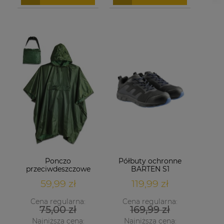
Ponczo
Półbuty ochronne
przeciwdeszczowe
BARTEN S1
zielone
59,99 zł
119,99 zł
Cena regularna:
Cena regularna:
75,00 zł
169,99 zł
Najniższa cena:
Najniższa cena: