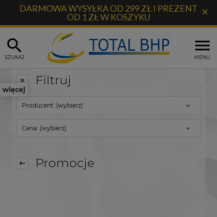
DARMOWA WYSYŁKA OD 299 ZŁ I PREZENT
×
OD 1 ZŁ W KOSZYKU
SZUKAJ
MENU
Filtruj
więcej
Producent: (wybierz)
Cena: (wybierz)
Promocje