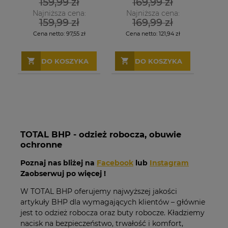
159,99 zł
169,99 zł
Najniższa cena:
Najniższa cena:
159,99 zł
169,99 zł
Cena netto:
97,55 zł
Cena netto:
121,94 zł
DO KOSZYKA
DO KOSZYKA
TOTAL BHP - odzież robocza, obuwie
ochronne
Poznaj nas bliżej na
Facebook
lub
Instagram
Zaobserwuj po więcej !
W TOTAL BHP oferujemy najwyższej jakości
artykuły BHP dla wymagających klientów – głównie
jest to odzież robocza oraz buty robocze. Kładziemy
nacisk na bezpieczeństwo, trwałość i komfort,