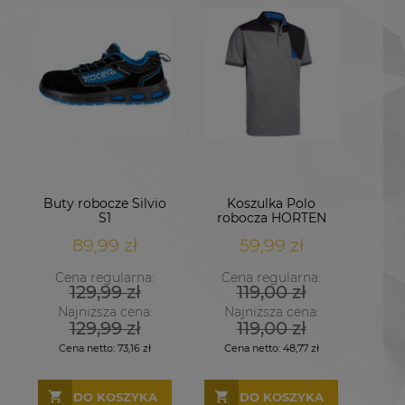
Buty robocze Silvio
Koszulka Polo
S1
robocza HORTEN
CoolDry
89,99 zł
59,99 zł
Cena regularna:
Cena regularna:
129,99 zł
119,00 zł
Najniższa cena:
Najniższa cena:
129,99 zł
119,00 zł
Cena netto:
73,16 zł
Cena netto:
48,77 zł
DO KOSZYKA
DO KOSZYKA