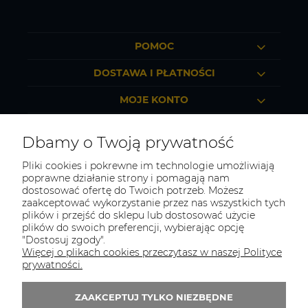
POMOC
DOSTAWA I PŁATNOŚCI
MOJE KONTO
O FIRMIE
Dbamy o Twoją prywatność
Pliki cookies i pokrewne im technologie umożliwiają
poprawne działanie strony i pomagają nam
dostosować ofertę do Twoich potrzeb. Możesz
TOTAL BHP
zaakceptować wykorzystanie przez nas wszystkich tych
plików i przejść do sklepu lub dostosować użycie
Odwiedź nasz sklep
plików do swoich preferencji, wybierając opcję
Sosnowiec, ul. Braci Mieroszewskich 2B/XIV
"Dostosuj zgody".
Więcej o plikach cookies przeczytasz w naszej Polityce
Tel.:
507549566
prywatności.
E-mail:
biuro@totalbhp.pl
ZAAKCEPTUJ TYLKO NIEZBĘDNE