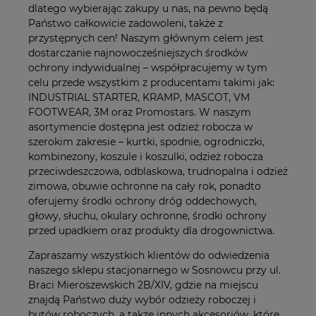
dlatego wybierając zakupy u nas, na pewno będą
Państwo całkowicie zadowoleni, także z
przystępnych cen! Naszym głównym celem jest
dostarczanie najnowocześniejszych środków
ochrony indywidualnej – współpracujemy w tym
celu przede wszystkim z producentami takimi jak:
INDUSTRIAL STARTER, KRAMP, MASCOT, VM
FOOTWEAR, 3M oraz Promostars. W naszym
asortymencie dostępna jest odzież robocza w
szerokim zakresie – kurtki, spodnie, ogrodniczki,
kombinezony, koszule i koszulki, odzież robocza
przeciwdeszczowa, odblaskowa, trudnopalna i odzież
zimowa, obuwie ochronne na cały rok, ponadto
oferujemy środki ochrony dróg oddechowych,
głowy, słuchu, okulary ochronne, środki ochrony
przed upadkiem oraz produkty dla drogownictwa.
Zapraszamy wszystkich klientów do odwiedzenia
naszego sklepu stacjonarnego w Sosnowcu przy ul.
Braci Mieroszewskich 2B/XIV, gdzie na miejscu
znajdą Państwo duży wybór odzieży roboczej i
butów roboczych, a także innych akcesoriów, które