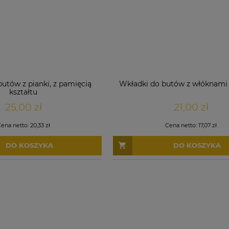
utów z pianki, z pamięcią
Wkładki do butów z włóknam
kształtu
25,00 zł
21,00 zł
ena netto:
20,33 zł
Cena netto:
17,07 zł
DO KOSZYKA
DO KOSZYKA