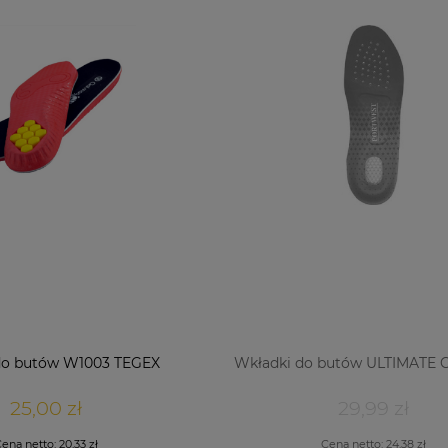
do butów W1003 TEGEX
Wkładki do butów ULTIMATE
25,00 zł
29,99 zł
ena netto:
20,33 zł
Cena netto:
24,38 zł