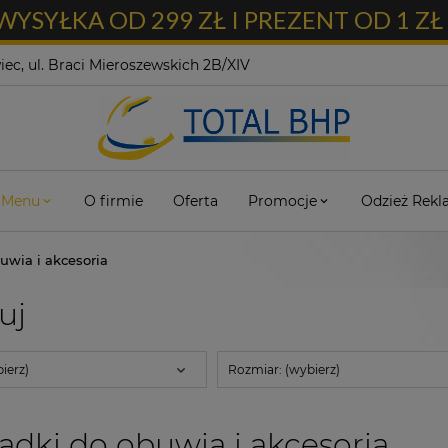
SYŁKA OD 299 ZŁ I PREZENT OD 1 Z
ec, ul. Braci Mieroszewskich 2B/XIV
Menu
O firmie
Oferta
Promocje
Odzież Rek
uwia i akcesoria
ruj
ierz)
Rozmiar: (wybierz)
dki do obuwia i akcesoria