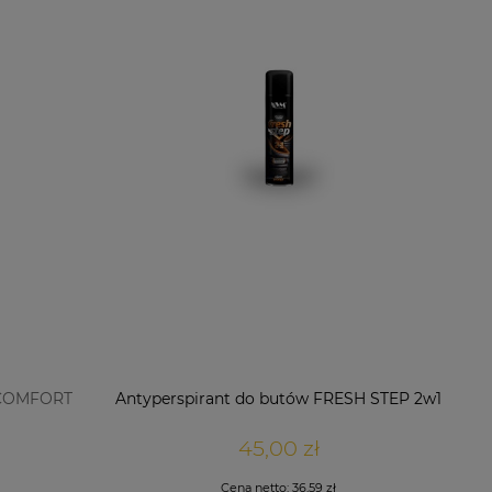
 COMFORT
Antyperspirant do butów FRESH STEP 2w1
45,00 zł
Cena netto:
36,59 zł