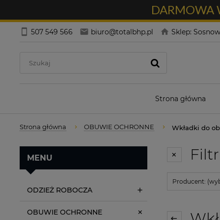
DARMOWA WY
507 549 566
biuro@totalbhp.pl
Sklep: Sosnowi
Strona główna
Strona główna
OBUWIE OCHRONNE
Wkładki do ob
Filt
MENU
Producent: (wyb
ODZIEŻ ROBOCZA
OBUWIE OCHRONNE
Wkła