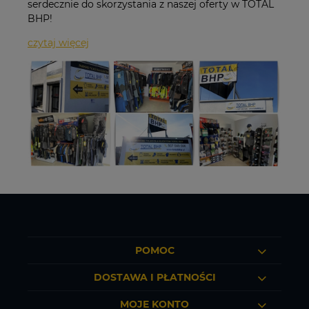
serdecznie do skorzystania z naszej oferty w TOTAL
BHP!
czytaj więcej
POMOC
DOSTAWA I PŁATNOŚCI
MOJE KONTO