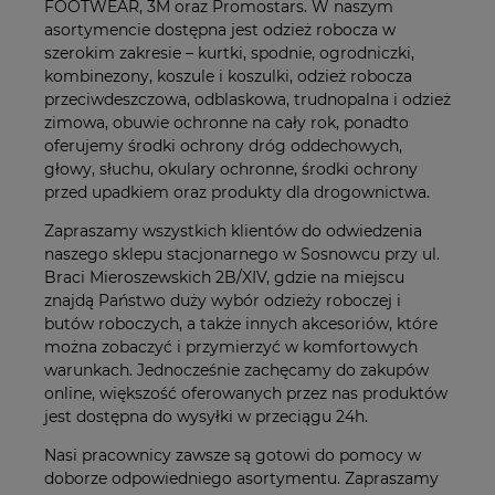
FOOTWEAR, 3M oraz Promostars. W naszym
asortymencie dostępna jest odzież robocza w
szerokim zakresie – kurtki, spodnie, ogrodniczki,
kombinezony, koszule i koszulki, odzież robocza
przeciwdeszczowa, odblaskowa, trudnopalna i odzież
zimowa, obuwie ochronne na cały rok, ponadto
oferujemy środki ochrony dróg oddechowych,
głowy, słuchu, okulary ochronne, środki ochrony
przed upadkiem oraz produkty dla drogownictwa.
Zapraszamy wszystkich klientów do odwiedzenia
naszego sklepu stacjonarnego w Sosnowcu przy ul.
Braci Mieroszewskich 2B/XIV, gdzie na miejscu
znajdą Państwo duży wybór odzieży roboczej i
butów roboczych, a także innych akcesoriów, które
można zobaczyć i przymierzyć w komfortowych
warunkach. Jednocześnie zachęcamy do zakupów
online, większość oferowanych przez nas produktów
jest dostępna do wysyłki w przeciągu 24h.
Nasi pracownicy zawsze są gotowi do pomocy w
doborze odpowiedniego asortymentu. Zapraszamy