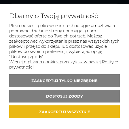
O FIRMIE
Dbamy o Twoją prywatność
Pliki cookies i pokrewne im technologie umożliwiają
poprawne działanie strony i pomagają nam
dostosować ofertę do Twoich potrzeb. Możesz
TOTAL BHP
zaakceptować wykorzystanie przez nas wszystkich tych
plików i przejść do sklepu lub dostosować użycie
Odwiedź nasz sklep
plików do swoich preferencji, wybierając opcję
Sosnowiec, ul. Braci Mieroszewskich 2B/XIV
"Dostosuj zgody".
Więcej o plikach cookies przeczytasz w naszej Polityce
Tel.:
507549566
prywatności.
E-mail:
biuro@totalbhp.pl
ZAAKCEPTUJ TYLKO NIEZBĘDNE
Zapisz się do 
newslettera
DOSTOSUJ ZGODY
ZAAKCEPTUJ WSZYSTKIE
© 2026 totalbhp.pl. Wszelkie prawa zastrzeżone.