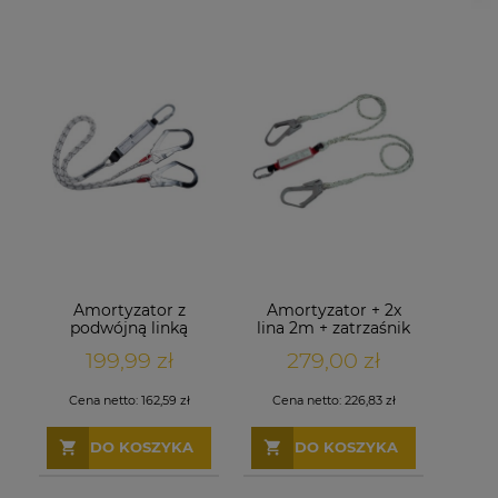
Amortyzator z
Amortyzator + 2x
podwójną linką
lina 2m + zatrzaśnik
Kernmantle
+ 2x hak
199,99 zł
279,00 zł
bezpieczeństwa
Cena netto:
162,59 zł
Cena netto:
226,83 zł
DO KOSZYKA
DO KOSZYKA