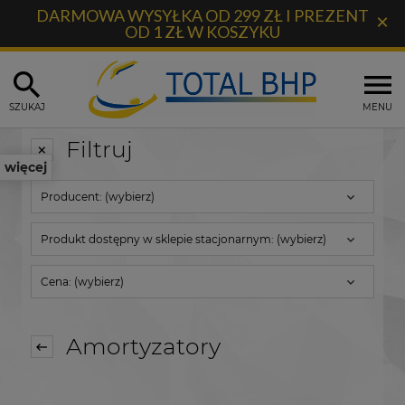
DARMOWA WYSYŁKA OD 299 ZŁ I PREZENT
×
OD 1 ZŁ W KOSZYKU
SZUKAJ
MENU
Filtruj
więcej
Producent: (wybierz)
Produkt dostępny w sklepie stacjonarnym: (wybierz)
Cena: (wybierz)
Amortyzatory