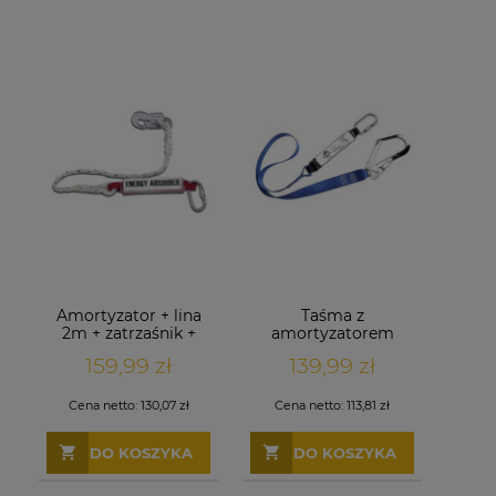
Amortyzator + lina
Taśma z
2m + zatrzaśnik +
amortyzatorem
hak bezpieczeństwa
PORTWEST FP50
159,99 zł
139,99 zł
Cena netto:
130,07 zł
Cena netto:
113,81 zł
DO KOSZYKA
DO KOSZYKA