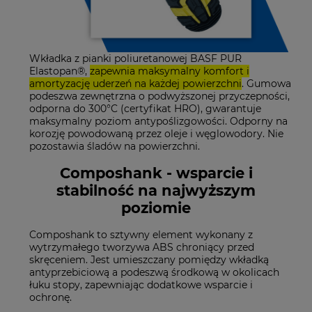
Wkładka z pianki poliuretanowej BASF PUR
Elastopan®,
zapewnia maksymalny komfort i
amortyzację uderzeń na każdej powierzchni
. Gumowa
podeszwa zewnętrzna o podwyższonej przyczepności,
odporna do 300°C (certyfikat HRO), gwarantuje
maksymalny poziom antypoślizgowości. Odporny na
korozję powodowaną przez oleje i węglowodory. Nie
pozostawia śladów na powierzchni.
Composhank - wsparcie i
stabilność na najwyższym
poziomie
Composhank to sztywny element wykonany z
wytrzymałego tworzywa ABS chroniący przed
skręceniem. Jest umieszczany pomiędzy wkładką
antyprzebiciową a podeszwą środkową w okolicach
łuku stopy, zapewniając dodatkowe wsparcie i
ochronę.