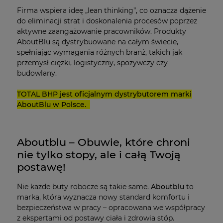
Firma wspiera ideę „lean thinking”, co oznacza dążenie
do eliminacji strat i doskonalenia procesów poprzez
aktywne zaangażowanie pracowników. Produkty
AboutBlu są dystrybuowane na całym świecie,
spełniając wymagania różnych branż, takich jak
przemysł ciężki, logistyczny, spożywczy czy
budowlany.
TOTAL BHP jest oficjalnym dystrybutorem marki
AboutBlu w Polsce.
Aboutblu – Obuwie, które chroni
nie tylko stopy, ale i całą Twoją
postawę!
Nie każde buty robocze są takie same.
Aboutblu
to
marka, która wyznacza nowy standard komfortu i
bezpieczeństwa w pracy – opracowana we współpracy
z ekspertami od postawy ciała i zdrowia stóp.