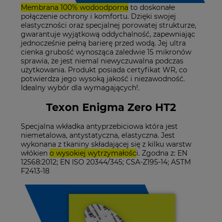
Membrana 100% wodoodporna
to doskonałe
połączenie ochrony i komfortu. Dzięki swojej
elastyczności oraz specjalnej porowatej strukturze,
gwarantuje wyjątkową oddychalność, zapewniając
jednocześnie pełną barierę przed wodą. Jej ultra
cienka grubość wynosząca zaledwie 15 mikronów
sprawia, że jest niemal niewyczuwalna podczas
użytkowania. Produkt posiada certyfikat WR, co
potwierdza jego wysoką jakość i niezawodność.
Idealny wybór dla wymagających!.
Texon Enigma Zero HT2
Specjalna wkładka antyprzebiciowa która jest
niemetalowa, antystatyczna, elastyczna. Jest
wykonana z tkaniny składającej się z kilku warstw
włókien
o wysokiej wytrzymałośc
i. Zgodna z: EN
12568:2012; EN ISO 20344/345; CSA-Z195-14; ASTM
F2413-18