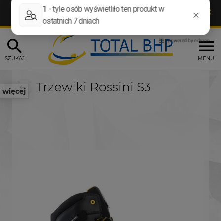
DARMOWA WYSYŁKA OD 299 ZŁ I PREZENT
×
OD 1 ZŁ W KOSZYKU
SZUKAJ
MENU
Trzewiki Rossini S3
więcej