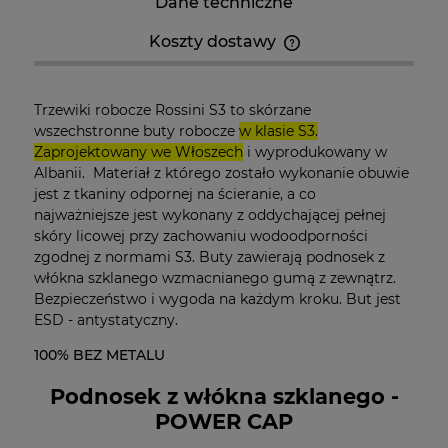
Dane techniczne
Koszty dostawy
Cena nie zawiera ewentualnych kosztów płatności
Trzewiki robocze Rossini S3 to skórzane
wszechstronne buty robocze
w klasie S3.
Zaprojektowany we Włoszech
i wyprodukowany w
Albanii. Materiał z którego zostało wykonanie obuwie
jest z tkaniny odpornej na ścieranie, a co
najważniejsze jest wykonany z oddychającej pełnej
skóry licowej przy zachowaniu wodoodporności
zgodnej z normami S3. Buty zawierają podnosek z
włókna szklanego wzmacnianego gumą z zewnątrz.
Bezpieczeństwo i wygoda na każdym kroku. But jest
ESD - antystatyczny.
100% BEZ METALU
Podnosek z włókna szklanego -
POWER CAP