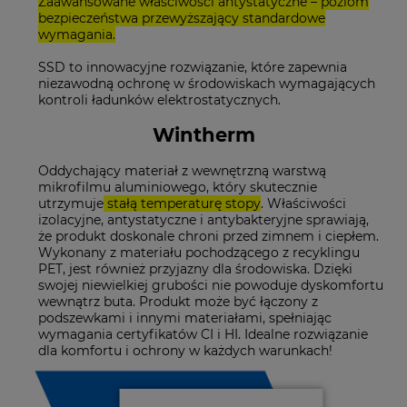
Zaawansowane właściwości antystatyczne – poziom
bezpieczeństwa przewyższający standardowe
wymagania.
SSD to innowacyjne rozwiązanie, które zapewnia
niezawodną ochronę w środowiskach wymagających
kontroli ładunków elektrostatycznych.
Wintherm
Oddychający materiał z wewnętrzną warstwą
mikrofilmu aluminiowego, który skutecznie
utrzymuje
stałą temperaturę stopy
. Właściwości
izolacyjne, antystatyczne i antybakteryjne sprawiają,
że produkt doskonale chroni przed zimnem i ciepłem.
Wykonany z materiału pochodzącego z recyklingu
PET, jest również przyjazny dla środowiska. Dzięki
swojej niewielkiej grubości nie powoduje dyskomfortu
wewnątrz buta. Produkt może być łączony z
podszewkami i innymi materiałami, spełniając
wymagania certyfikatów CI i HI. Idealne rozwiązanie
dla komfortu i ochrony w każdych warunkach!