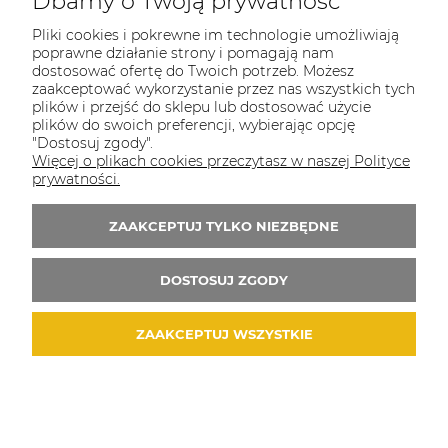
Dbamy o Twoją prywatność
Pliki cookies i pokrewne im technologie umożliwiają
poprawne działanie strony i pomagają nam
dostosować ofertę do Twoich potrzeb. Możesz
TOTAL BHP
zaakceptować wykorzystanie przez nas wszystkich tych
plików i przejść do sklepu lub dostosować użycie
Odwiedź nasz sklep
plików do swoich preferencji, wybierając opcję
Sosnowiec, ul. Braci Mieroszewskich 2B/XIV
"Dostosuj zgody".
Więcej o plikach cookies przeczytasz w naszej Polityce
Tel.:
507549566
prywatności.
E-mail:
biuro@totalbhp.pl
ZAAKCEPTUJ TYLKO NIEZBĘDNE
Zapisz się do 
newslettera
DOSTOSUJ ZGODY
ZAAKCEPTUJ WSZYSTKIE
© 2026 totalbhp.pl. Wszelkie prawa zastrzeżone.
Styl graficzny i aplikacje ShopGadget.pl
Sklep
internetowy Shoper.pl