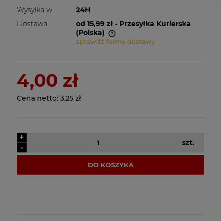
Wysyłka w:
24H
Dostawa:
od 15,99 zł
- Przesyłka Kurierska
(Polska)
sprawdź formy dostawy
Cena nie zawiera ewentualnych kosztów
płatności
4,00 zł
Cena netto:
3,25 zł
+
szt.
-
DO KOSZYKA