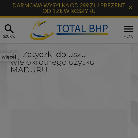
DARMOWA WYSYŁKA OD 299 ZŁ I PREZENT
×
OD 1 ZŁ W KOSZYKU
SZUKAJ
MENU
Zatyczki do uszu
więcej
wielokrotnego użytku
MADURU