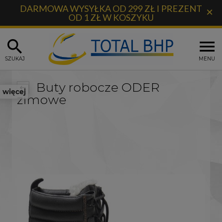
DARMOWA WYSYŁKA OD 299 ZŁ I PREZENT
×
OD 1 ZŁ W KOSZYKU
SZUKAJ
MENU
Buty robocze ODER
więcej
zimowe