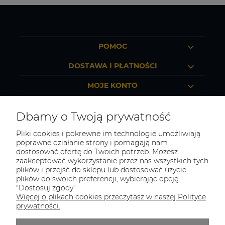
POMOC
DOSTAWA I PŁATNOŚCI
MOJE KONTO
O FIRMIE
Dbamy o Twoją prywatność
Pliki cookies i pokrewne im technologie umożliwiają
poprawne działanie strony i pomagają nam
dostosować ofertę do Twoich potrzeb. Możesz
TOTAL BHP
zaakceptować wykorzystanie przez nas wszystkich tych
plików i przejść do sklepu lub dostosować użycie
Odwiedź nasz sklep
plików do swoich preferencji, wybierając opcję
Sosnowiec, ul. Braci Mieroszewskich 2B/XIV
"Dostosuj zgody".
Więcej o plikach cookies przeczytasz w naszej Polityce
Tel.:
507549566
prywatności.
E-mail:
biuro@totalbhp.pl