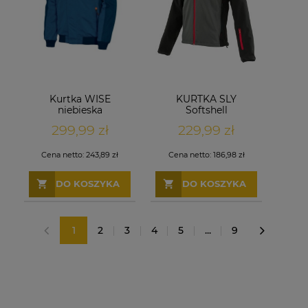
Kurtka WISE
KURTKA SLY
niebieska
Softshell
299,99 zł
229,99 zł
Cena netto:
243,89 zł
Cena netto:
186,98 zł
DO KOSZYKA
DO KOSZYKA
1
2
3
4
5
...
9
«
»